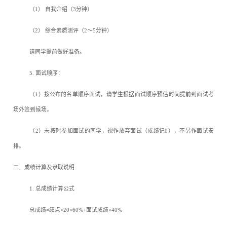
（
1
） 自我介绍（
3
分钟）
（
2
） 综合素质测评（
2
～
5
分钟）
请同学提前做好准备。
5.
面试顺序：
（
1
）按公布的名单顺序面试，请学生根据面试顺序预估时间提前到面试考
场外签到候场。
（
2
）未按时参加面试的同学，视作放弃面试（成绩记
0
），不另作面试安
排。
二、
成绩计算及录取说明
1.
总成绩计算公式
总成绩
=
绩点
×20×60%+
面试成绩
×40%