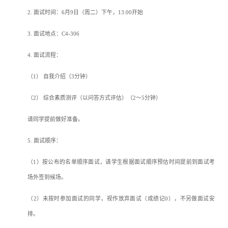
2.
面试时间：
6
月
9
日（周二）下午，
13:00
开始
3.
面试地点：
C4-306
4.
面试流程：
（
1
） 自我介绍（
3
分钟）
（
2
） 综合素质测评（以问答方式评估）（
2
～
5
分钟）
请同学提前做好准备。
5.
面试顺序：
（
1
）按公布的名单顺序面试，请学生根据面试顺序预估时间提前到面试考
场外签到候场。
（
2
）未按时参加面试的同学，视作放弃面试（成绩记
0
），不另做面试安
排。