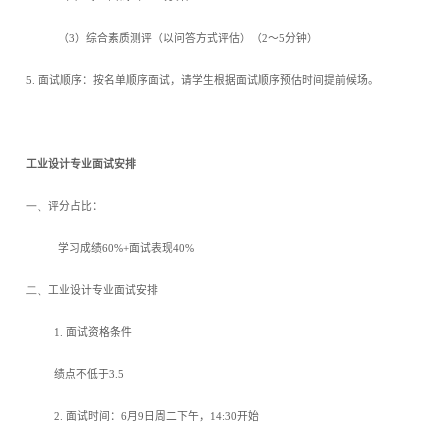
（
3
）综合素质测评（以问答方式评估）（
2
～
5
分钟）
5.
面试顺序：按名单顺序面试，请学生根据面试顺序预估时间提前候场。
工业设计专业面试安排
一、
评分占比：
学习成绩
60%+
面试表现
40%
二、
工业设计专业面试安排
1.
面试资格条件
绩点不低于
3.5
2.
面试时间：
6
月
9
日周二下午，
14:30
开始