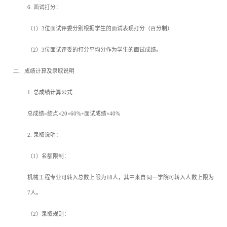
6.
面试打分：
（
1
）
3
位面试评委分别根据学生的面试表现打分（百分制）
（
2
）
3
位面试评委的打分平均分作为学生的面试成绩。
二、
成绩计算及录取说明
1.
总成绩计算公式
总成绩
=
绩点
×20×60%+
面试成绩
×40%
2.
录取说明：
（
1
）名额限制：
机械工程专业可转入总数上限为
18
人，其中来自同一学院可转入人数上限为
7
人。
（
2
）录取规则：