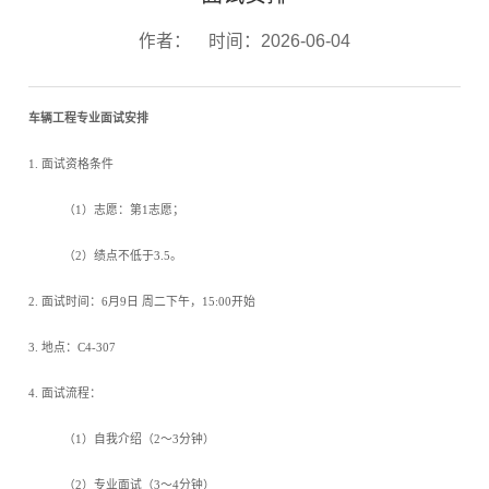
作者：
时间：2026-06-04
车辆工程专业面试安排
1.
面试资格条件
（
1
）志愿：第
1
志愿；
（
2
）绩点不低于
3.5
。
2.
面试时间：
6
月
9
日 周二下午，
15:00
开始
3.
地点：
C4-307
4.
面试流程：
（
1
）自我介绍（
2
～
3
分钟）
（
2
）专业面试（
3
～
4
分钟）