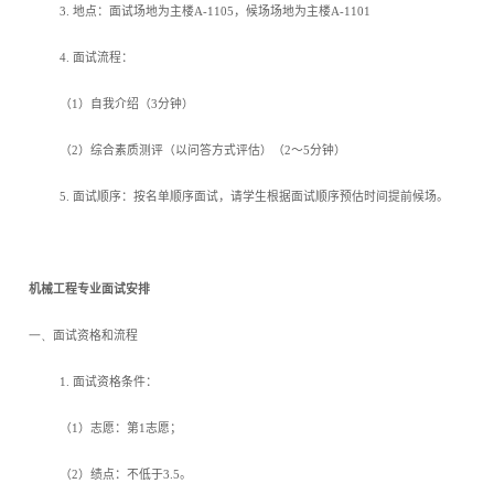
3.
地点：面试场地为主楼
A-1105
，候场场地为主楼
A-1101
4.
面试流程：
（
1
）自我介绍（
3
分钟）
（
2
）综合素质测评（以问答方式评估）（
2
～
5
分钟）
5.
面试顺序：按名单顺序面试，请学生根据面试顺序预估时间提前候场。
机械工程专业面试安排
一、
面试资格和流程
1.
面试资格条件：
（
1
）志愿：第
1
志愿；
（
2
）绩点：不低于
3.5
。