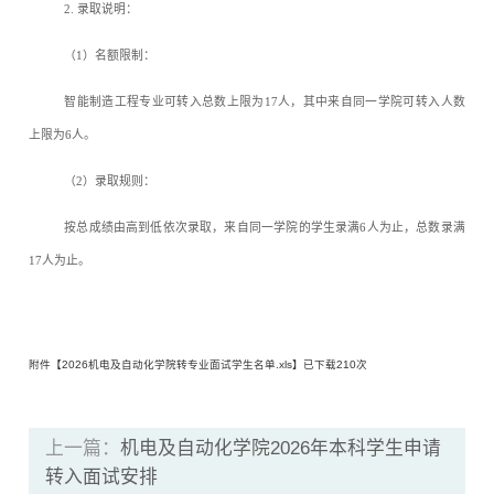
2.
录取说明：
（
1
）名额限制：
智能制造工程专业可转入总数上限为
17
人，其中来自同一学院可转入人数
上限为
6
人。
（
2
）录取规则：
按总成绩由高到低依次录取，来自同一学院的学生录满
6
人为止，总数录满
17
人为止。
附件【
2026机电及自动化学院转专业面试学生名单.xls
】已下载
210
次
上一篇：
机电及自动化学院2026年本科学生申请
转入面试安排