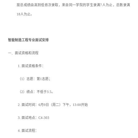
按总成绩由高到低依次录取，来自同一学院的学生录满
7
人为止，总数录满
18
人为止。
智能制造工程专业面试安排
一、
面试资格和流程
1.
面试资格条件：
（
1
）志愿：第
1
志愿；
（
2
）绩点：不低于
3.5
。
2.
面试时间：
6
月
9
日（周二）下午，
13:00
开始
3.
面试地点：
C4-303
4.
面试流程：