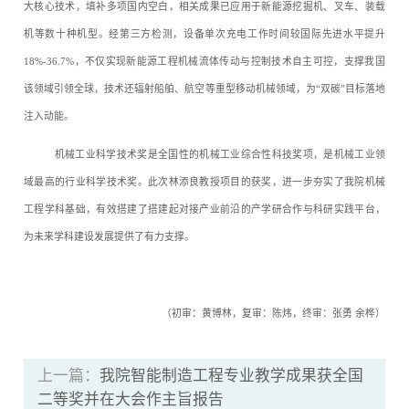
大核心技术，填补多项国内空白，相关成果已应用于新能源挖掘机、叉车、装载
机等数十种机型。经第三方检测，设备单次充电工作时间较国际先进水平提升
18%-36.7%，不仅实现新能源工程机械流体传动与控制技术自主可控，支撑我国
该领域引领全球，技术还辐射船舶、航空等重型移动机械领域，为“双碳”目标落地
注入动能。
机械工业科学技术奖是全国性的机械工业综合性科技奖项，是机械工业领
域最高的行业科学技术奖。此次林添良教授项目的获奖，进一步夯实了我院机械
工程学科基础，有效搭建了搭建起对接产业前沿的产学研合作与科研实践平台，
为未来学科建设发展提供了有力支撑。
（初审：黄博林，复审：陈炜，终审：张勇 余桦）
上一篇：
我院智能制造工程专业教学成果获全国
二等奖并在大会作主旨报告