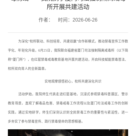
所开展共建活动
作者：
时间：2026-06-26
为深化“校所联动、科创培育、共建双赢”合作新模式，推动禁毒宣传工作数
字化、年轻化升级，6月25日，我院联合福建省厦门司法强制隔离戒毒所（以下简
称“厦门所”），在红罂禁毒戒毒教育基地开展共建活动，开启科技赋能禁毒普法、
校所双向育人的全新篇章。
实地观摩感悟初心，校所共建深化共识
活动伊始，我院师生代表走进红罂基地，沉浸式参观禁毒科普展区、警示
教育场景，直观了解毒品危害、禁毒戒毒工作流程以及厦门司法戒毒工作的创新
实践。通过实地研学，师生们深刻认识到全民禁毒工作的重要性与紧迫性，进一
步夯实了参与禁毒宣传、践行禁毒使命的思想根基。