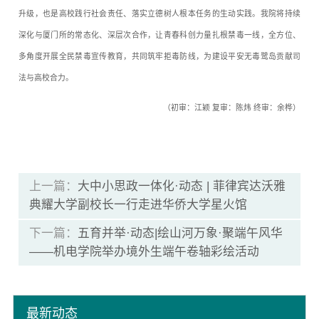
升级，也是高校践行社会责任、落实立德树人根本任务的生动实践。我院将持续
深化与厦门所的常态化、深层次合作，让青春科创力量扎根禁毒一线，全方位、
多角度开展全民禁毒宣传教育，共同筑牢拒毒防线，为建设平安无毒鹭岛贡献司
法与高校合力。
（初审：江颖 复审：陈炜 终审：余桦）
上一篇：
大中小思政一体化·动态 | 菲律宾达沃雅
典耀大学副校长一行走进华侨大学星火馆
下一篇：
五育并举·动态|绘山河万象·聚端午风华
——机电学院举办境外生端午卷轴彩绘活动
最新动态