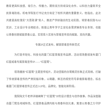
教育更具科技感、吸引力、传播力，期待双方持续深化合作，以科创力量筑牢全
民禁毒防线。机电学院张灯书记充分肯定了校所共建的重要意义。他指出，此次
共建是高校落实“大思政课”育人、推进产学研融合的生动实践，将禁毒实践与AI
实训、工业设计专业相结合，既能让青年学子立足社会需求锤炼专业本领，也能
以青春创意赋能禁毒公益，实现育人实效与禁毒宣传双向赋能、双向共赢。
专属IP正式发布，解锁禁毒宣传新范式
为打造年轻化、科技化的厦门红罂禁毒宣传品牌，活动现场重磅发布厦门
红罂戒毒专属禁毒宣传IP——“红罂鹭”。
现场播放“红罂鹭”主题宣传短片，灵动坚毅的白鹭精灵形象正式亮相，打破
了传统禁毒宣传的严肃刻板印象，以萌趣、鲜活的视觉符号承载禁毒理念，标志
着厦门红罂禁毒宣传正式迈入IP化、品牌化、智能化新阶段。
我院陆文千老师详细阐释了“红罂鹭”IP的设计理念与创作故事。作品深度融
合厦门鹭岛地域特色、红罂禁毒品牌内核与青春科创元素，寓意以青春之力守护