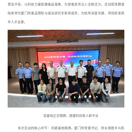
鹭岛平安，以科技力量抵御毒品侵害，为禁毒宣传注入全新活力。活动现场聘请
陆老师为厦门所毒品预防与戒治研究专家库成员，为校所深度共建、项目研发筑
牢人才支撑。
双基地正式揭牌，搭建科创育人新平台
本次活动的核心环节：共建基地揭牌。厦门所党委书记、所长章胜平与机