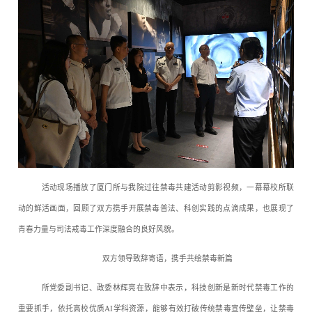
活动现场播放了厦门所与我院过往禁毒共建活动剪影视频，一幕幕校所联
动的鲜活画面，回顾了双方携手开展禁毒普法、科创实践的点滴成果，也展现了
青春力量与司法戒毒工作深度融合的良好风貌。
双方领导致辞寄语，携手共绘禁毒新篇
所党委副书记、政委林辉亮在致辞中表示，科技创新是新时代禁毒工作的
重要抓手，依托高校优质AI学科资源，能够有效打破传统禁毒宣传壁垒，让禁毒