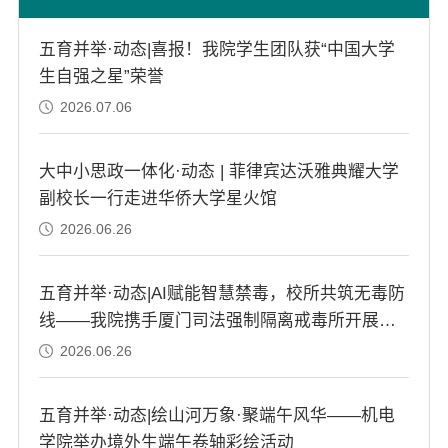
五育并举·动态|喜报！我院学生团队获“中国大学
生自强之星”荣誉
2026.07.06
大中小思政一体化·动态 | 菲律宾达沃雅典耀大学
副校长一行走进华侨大学星火馆
2026.06.26
五育并举·动态|AI赋能智慧禁毒，校所共筑无毒防
线——我院携手厦门司法强制隔离戒毒所开展共
建活动
2026.06.26
五育并举·动态|绘山河万象·聚端午风华——机电
学院举办境外生端午卷轴彩绘活动