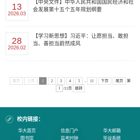
【中央文件】中华人民共和国国民经济和社
13
会发展第十五个五年规划纲要
2026.03
【学习新思想】习近平：让愿担当、敢担
28
当、善担当蔚然成风
2026.02
...
首页
上页
1
2
3
4
5
11
下页
尾页
第
/11页
跳转
校内链接：
华大首页
信息门户
华大邮箱
图书馆
监考时钟
毕设系统