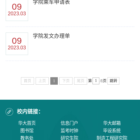
学院乘车申请表
09
2023.03
学院发文办理单
09
2023.03
首页
上页
1
下页
尾页
第
/1页
跳转
校内链接：
华大首页
信息门户
华大邮箱
图书馆
监考时钟
毕设系统
教务处
研究生院
制造工程研究院